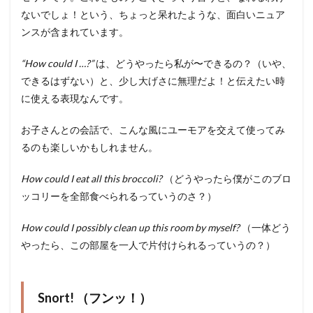
ないでしょ！という、ちょっと呆れたような、面白いニュア
ンスが含まれています。
“How could I …?”
は、どうやったら私が〜できるの？（いや、
できるはずない）と、少し大げさに無理だよ！と伝えたい時
に使える表現なんです。
お子さんとの会話で、こんな風にユーモアを交えて使ってみ
るのも楽しいかもしれません。
How could I eat all this broccoli?
（どうやったら僕がこのブロ
ッコリーを全部食べられるっていうのさ？）
How could I possibly clean up this room by myself?
（一体どう
やったら、この部屋を一人で片付けられるっていうの？）
Snort! （フンッ！）