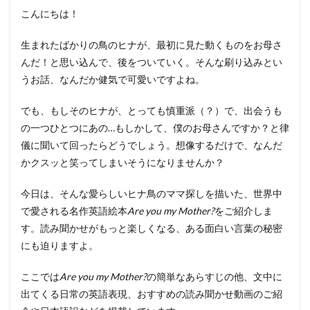
こんにちは！
生まれたばかりの鳥のヒナが、最初に見た動くものをお母さ
んだ！と思い込んで、後をついていく。そんな刷り込みとい
うお話、なんだか健気で可愛いですよね。
でも、もしそのヒナが、とっても慎重派（？）で、出会うも
の一つひとつにあの…もしかして、僕のお母さんですか？と律
儀に聞いて回ったらどうでしょう。想像するだけで、なんだ
かクスッと笑ってしまいそうになりませんか？
今日は、そんな愛らしいヒナ鳥のママ探しを描いた、世界中
で愛される名作英語絵本
Are you my Mother?
をご紹介しま
す。読み聞かせがもっと楽しくなる、ある面白い言葉の秘密
にも迫りますよ。
ここでは
Are you my Mother?
の簡単なあらすじの他、文中に
出てくる日常の英語表現、おすすめの読み聞かせ動画のご紹