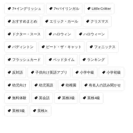
7+イングリッシュ
7+バイリンガル
Little Critter
おすすめまとめ
エリック・カール
クリスマス
ドクター・スース
ハロウィン
ハロウィーン
パディントン
ピート・ザ・キャット
フォニックス
フラッシュカード
ベッドタイム
ランキング
反対語
子供向け英語アプリ
小学中級
小学初級
幼児向け
幼児英語
幼稚園
有名人の読み聞かせ
無料体験
英会話
英検3級
英検4級
英検5級
英検Jr.