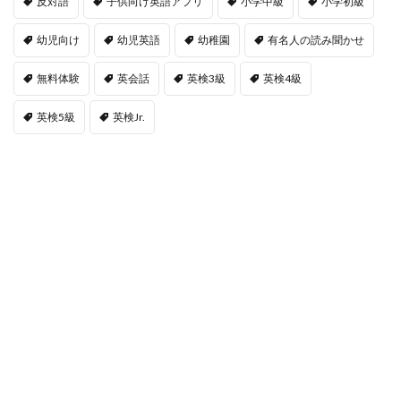
反対語
子供向け英語アプリ
小学中級
小学初級
幼児向け
幼児英語
幼稚園
有名人の読み聞かせ
無料体験
英会話
英検3級
英検4級
英検5級
英検Jr.