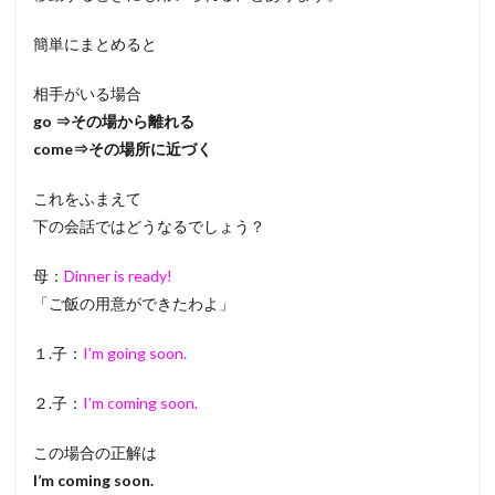
簡単にまとめると
相手がいる場合
go ⇒その場から離れる
come⇒その場所に近づく
これをふまえて
下の会話ではどうなるでしょう？
母：
Dinner is ready!
「ご飯の用意ができたわよ」
１.子：
I’m going soon.
２.子：
I’m coming soon.
この場合の正解は
I’m coming soon.