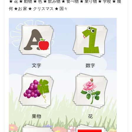
★ 花 ★ 動物 ★ 色 ★ 飲み物 ★ 食べ物 ★ 乗り物 ★ 学校 ★ 幾
何 ★お 家 ★ クリスマス ★ 国々