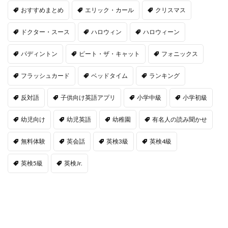
おすすめまとめ
エリック・カール
クリスマス
ドクター・スース
ハロウィン
ハロウィーン
パディントン
ピート・ザ・キャット
フォニックス
フラッシュカード
ベッドタイム
ランキング
反対語
子供向け英語アプリ
小学中級
小学初級
幼児向け
幼児英語
幼稚園
有名人の読み聞かせ
無料体験
英会話
英検3級
英検4級
英検5級
英検Jr.