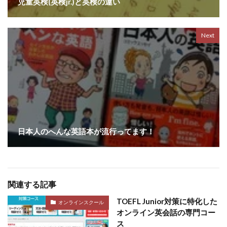
児童英検(英検jr.)と英検の違い
Next
日本人のへんな英語本が流行ってます！
関連する記事
TOEFL Junior対策に特化した
オンラインスクール
オンライン英会話の専門コー
ス