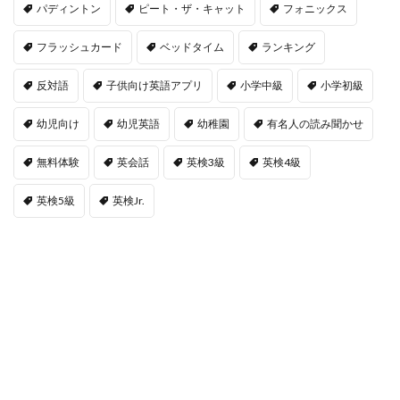
パディントン
ピート・ザ・キャット
フォニックス
フラッシュカード
ベッドタイム
ランキング
反対語
子供向け英語アプリ
小学中級
小学初級
幼児向け
幼児英語
幼稚園
有名人の読み聞かせ
無料体験
英会話
英検3級
英検4級
英検5級
英検Jr.