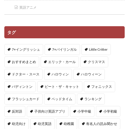
英語アニメ
タグ
7+イングリッシュ
7+バイリンガル
Little Critter
おすすめまとめ
エリック・カール
クリスマス
ドクター・スース
ハロウィン
ハロウィーン
パディントン
ピート・ザ・キャット
フォニックス
フラッシュカード
ベッドタイム
ランキング
反対語
子供向け英語アプリ
小学中級
小学初級
幼児向け
幼児英語
幼稚園
有名人の読み聞かせ