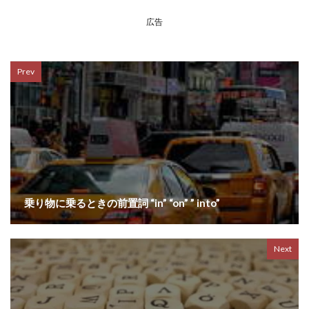
広告
Prev
乗り物に乗るときの前置詞 “in” “on” ” into”
Next