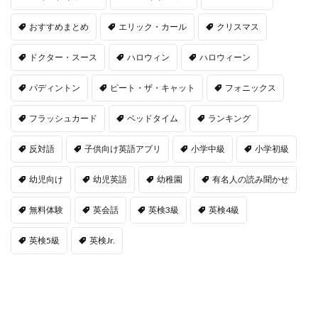
おすすめまとめ
エリック・カール
クリスマス
ドクター・スース
ハロウィン
ハロウィーン
パディントン
ピート・ザ・キャット
フォニックス
フラッシュカード
ベッドタイム
ランキング
反対語
子供向け英語アプリ
小学中級
小学初級
幼児向け
幼児英語
幼稚園
有名人の読み聞かせ
無料体験
英会話
英検3級
英検4級
英検5級
英検Jr.