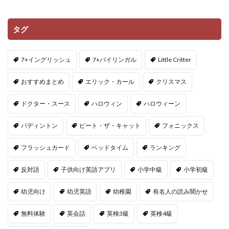
タグ
7+イングリッシュ
7+バイリンガル
Little Critter
おすすめまとめ
エリック・カール
クリスマス
ドクター・スース
ハロウィン
ハロウィーン
パディントン
ピート・ザ・キャット
フォニックス
フラッシュカード
ベッドタイム
ランキング
反対語
子供向け英語アプリ
小学中級
小学初級
幼児向け
幼児英語
幼稚園
有名人の読み聞かせ
無料体験
英会話
英検3級
英検4級