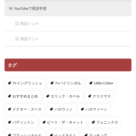
YouTubeで英語学習
英語ソング
英語アニメ
タグ
7+イングリッシュ
7+バイリンガル
Little Critter
おすすめまとめ
エリック・カール
クリスマス
ドクター・スース
ハロウィン
ハロウィーン
パディントン
ピート・ザ・キャット
フォニックス
フラッシュカード
ベッドタイム
ランキング