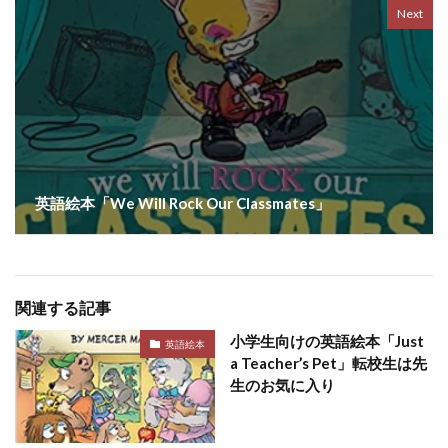
Next
英語絵本「We Will Rock Our Classmates」
関連する記事
小学生向けの英語絵本「Just
英語絵本
a Teacher’s Pet」転校生は先
生のお気に入り