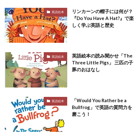
リンカーンの帽子には何が？
英語絵本
『Do You Have A Hat?』で楽
しく学ぶ英語と歴史
英語絵本の読み聞かせ「The
英語絵本
Three Little Pigs」 三匹の子
豚のおはなし
「Would You Rather be a
英語絵本
Bullfrog」で英語の質問力を
磨こう！