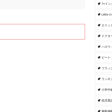
7+イ
Little Cr
エリッ
ドクタ
ハロウ
ピート
フラッ
ランキ
小学中
幼児英
無料体