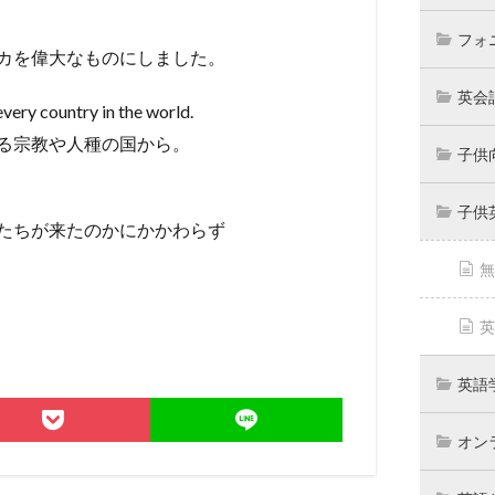
フォ
カを偉大なものにしました。
英会
very country in the world.
る宗教や人種の国から。
子供
子供
たちが来たのかにかかわらず
無
英
英語
オン