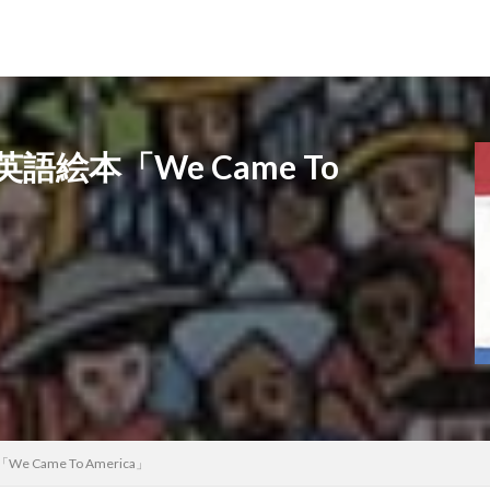
絵本「We Came To
ame To America」