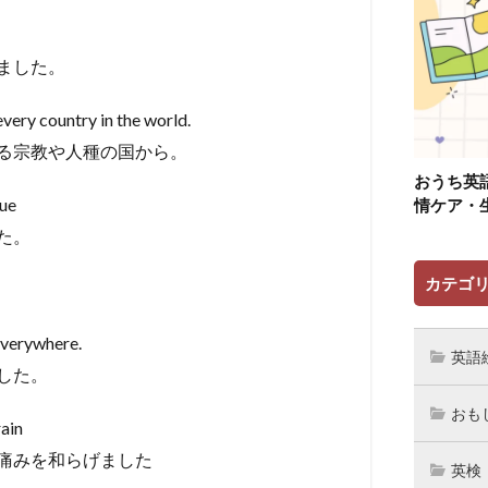
ました。
very country in the world.
る宗教や人種の国から。
おうち英
rue
情ケア・
た。
カテゴ
everywhere.
英語
した。
おも
rain
痛みを和らげました
英検