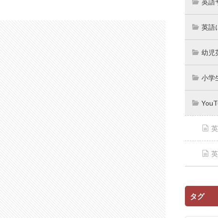
英語
英語
幼児
小学
You
英
英
タグ