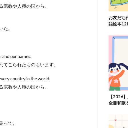
る宗教や人種の国から。
お友だち
語絵本1
いた。
m and our names.
れてこられたものもいます。
very country in the world.
る宗教や人種の国から。
【2026
全冊和訳
乗って。