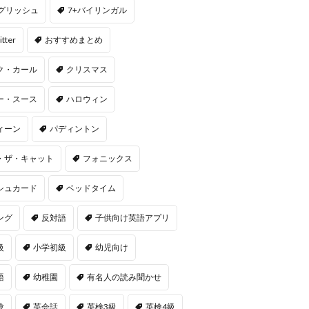
ングリッシュ
7+バイリンガル
itter
おすすめまとめ
ク・カール
クリスマス
ー・スース
ハロウィン
ィーン
パディントン
・ザ・キャット
フォニックス
シュカード
ベッドタイム
ング
反対語
子供向け英語アプリ
級
小学初級
幼児向け
語
幼稚園
有名人の読み聞かせ
験
英会話
英検3級
英検4級