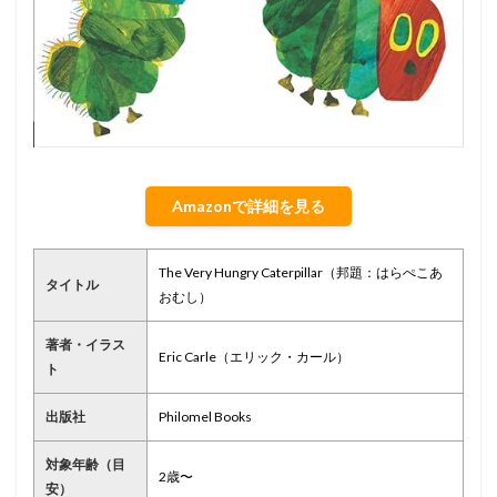
Amazonで詳細を見る
The Very Hungry Caterpillar（邦題：はらぺこあ
タイトル
おむし）
著者・イラス
Eric Carle（エリック・カール）
ト
出版社
Philomel Books
対象年齢（目
2歳〜
安）