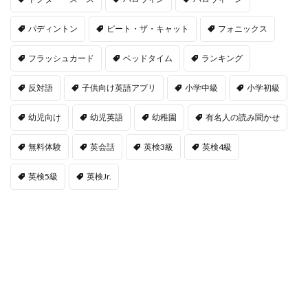
パディントン
ピート・ザ・キャット
フォニックス
フラッシュカード
ベッドタイム
ランキング
反対語
子供向け英語アプリ
小学中級
小学初級
幼児向け
幼児英語
幼稚園
有名人の読み聞かせ
無料体験
英会話
英検3級
英検4級
英検5級
英検Jr.