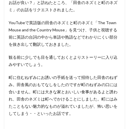
お話が良い？」と訪ねたところ、「田舎のネズミと町のネズ
ミ」のお話をリクエストされました。
YouTubeで英語版の田舎のネズミと町のネズミ「The Town
Mouse and the Country Mouse」を見つけ、子供と視聴する
前に英語の台詞の中から単語や熟語などでわかりにくい部分
を抜き出して翻訳しておきました。
観る前に少しでも目を通しておくとよりストーリーに入り込
みやすいでしょう。
町に住むねずみにお誘いの手紙を送って招待した田舎のねず
み。田舎風のおもてなしをしたのですが町のねずみの口には
合いません。町には大きな家とおいしい食事があるよと誘わ
れ、田舎のネズミは町へでかけることにしました。町にはみ
たこともない魅力的なものが溢れていましたが、怖い思いを
してしまう・・といったお話です。