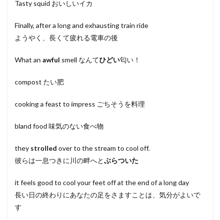
Tasty squid おいしいイカ
Finally, after a long and exhausting train ride
ようやく、長くて疲れる電車の後
What an
awful
smell なんて
ひどい
匂い！
compost たい肥
cooking a feast to impress ごちそうを料理
bland food 味気のない食べ物
they
strolled
over to the stream to cool off.
彼らは一息つきに川の畔へと
ぶらついた
it feels good to cool your feet off at the end of a long day
長い日の終わりにあなたの足をさますことは、気分がよいで
す