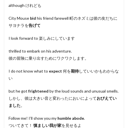
although けれども
City Mouse
bid
his friend farewell 町のネズミは彼の友だちに
サヨナラを
告げて
I look forward to 楽しみにしています
thrilled to embark on his adventure.
彼の冒険に乗り出すためにワクワクします。
I do not know what to
expect
何を
期待
していいかもわからな
い
but he got
frightened
by the loud sounds and unusual smells.
しかし、彼は大きい音と変わったにおいによって
おびえてい
ました
。
Follow me! I’ll show you my
humble abode
.
ついてきて！
慎ましい我が家
を見せるよ