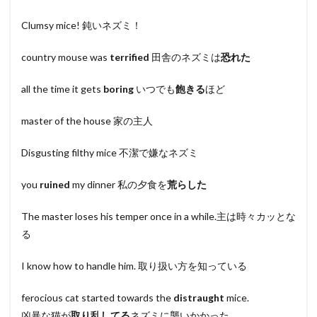
Clumsy mice! 鈍いネズミ！
country mouse was
terrified
田舎のネズミは
恐れた
all the time it gets
boring
いつでも
飽きる
ほど
master of the house 家の主人
Disgusting filthy mice 不潔で嫌なネズミ
you
ruined
my dinner 私の夕食を
荒らした
The master loses his temper once in a while.主は時々カッとな
る
I know how to handle him. 取り扱い方を知っている
ferocious cat started towards the
distraught
mice.
凶暴な猫が
取り乱してる
ネズミに襲いかかった