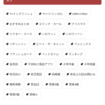
7+イングリッシュ
7+バイリンガル
Little Critter
おすすめまとめ
エリック・カール
クリスマス
ドクター・スース
ハロウィン
ハロウィーン
パディントン
ピート・ザ・キャット
フォニックス
フラッシュカード
ベッドタイム
ランキング
反対語
子供向け英語アプリ
小学中級
小学初級
幼児向け
幼児英語
幼稚園
有名人の読み聞かせ
無料体験
英会話
英検3級
英検4級
英検5級
英検Jr.