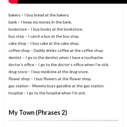
bakery – I buy bread at the bakery.
bank – I keep my money in the bank.
bookstore – I buy books at the bookstore.
bus stop – I catch a bus at the bus stop.
cake shop – I buy cake at the cake shop.
coffee shop – Daddy drinks coffee at the coffee shop.
dentist – I go to the dentist when I have a toothache.
doctor’s office – I go to the doctor’s office when I’m sick.
drug store – I buy medicine at the drug store.
flower shop – I buy flowers at the flower shop.
gas station – Mommy buys gasoline at the gas station.
hospital – I go to the hospital when I’m sick.
My Town (Phrases 2)