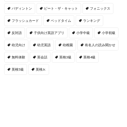
パディントン
ピート・ザ・キャット
フォニックス
フラッシュカード
ベッドタイム
ランキング
反対語
子供向け英語アプリ
小学中級
小学初級
幼児向け
幼児英語
幼稚園
有名人の読み聞かせ
無料体験
英会話
英検3級
英検4級
英検5級
英検Jr.