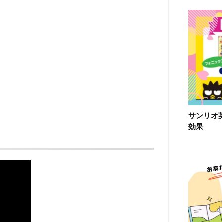
サンリオ
効果