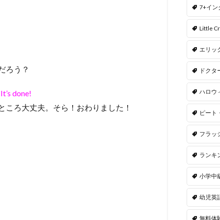
7+イ
Little Cr
エリッ
だろう？
ドクタ
ハロウ
 It’s done!
ところ大丈夫。そら！おわりました！
ピート
フラッ
ランキ
小学中
幼児英
無料体