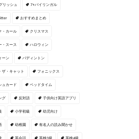
ングリッシュ
7+バイリンガル
itter
おすすめまとめ
ク・カール
クリスマス
ー・スース
ハロウィン
ィーン
パディントン
・ザ・キャット
フォニックス
シュカード
ベッドタイム
ング
反対語
子供向け英語アプリ
級
小学初級
幼児向け
語
幼稚園
有名人の読み聞かせ
験
英会話
英検3級
英検4級