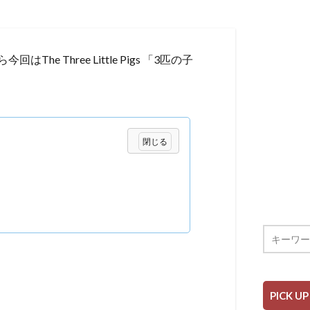
 Three Little Pigs 「3匹の子
PICK UP