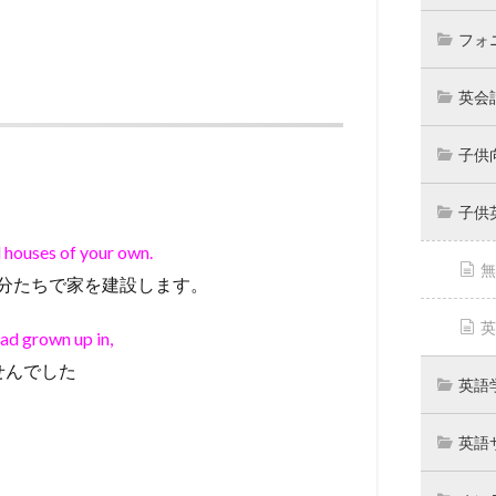
フォ
英会
子供
子供
d houses of your own.
無
分たちで家を建設します。
英
had grown up in,
せんでした
英語
英語