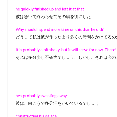
he quickly finished up and left it at that
彼は急いで終わらせてその場を後にした
Why should I spend more time on this than he did?
どうして私は彼が作ったより多くの時間をかけてるの
It is probably a bit shaky, but it will serve for now. There!
それは多分少し不確実でしょう、しかし、それは今の
he’s probably sweating away
彼は、向こうで多分汗をかいているでしょう
constructing his palace