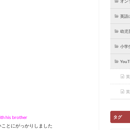
オン
英語
幼児
小学
You
英
英
タグ
th his brother
いことにがっかりしました