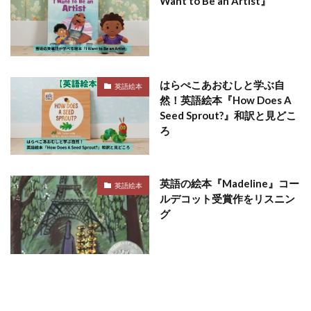
Want to Be an Artist』
はらぺこあおむしと学ぶ自
英語絵本
然！英語絵本『How Does A
Seed Sprout?』和訳と見どこ
ろ
英語の絵本『Madeline』コー
英語絵本
ルデコット受賞作をリスニン
グ