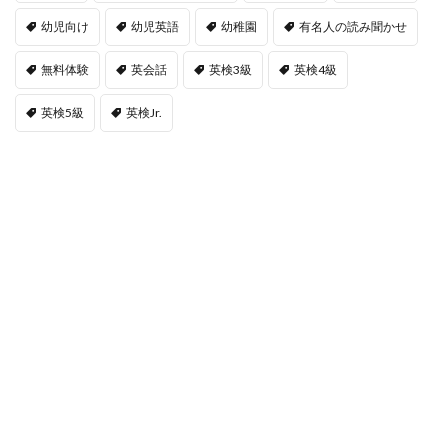
幼児向け
幼児英語
幼稚園
有名人の読み聞かせ
無料体験
英会話
英検3級
英検4級
英検5級
英検Jr.