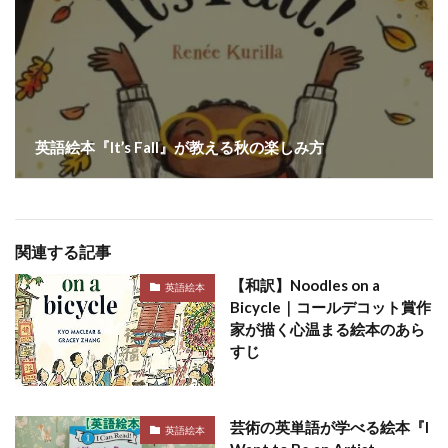
英語絵本『It’s Fall』が教える秋の楽しみ方
関連する記事
【和訳】Noodles on a
英語絵本
Bicycle｜コールデコット賞作
家が描く心温まる絵本のあら
すじ
芸術の英単語が学べる絵本『I
英語絵本