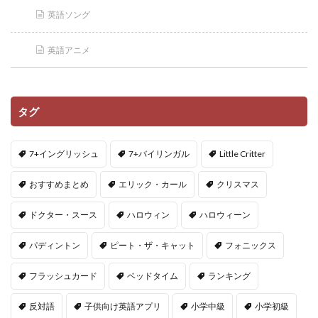
英語ソング
英語アニメ
タグ
7+イングリッシュ
7+バイリンガル
Little Critter
おすすめまとめ
エリック・カール
クリスマス
ドクター・スース
ハロウィン
ハロウィーン
パディントン
ピート・ザ・キャット
フォニックス
フラッシュカード
ベッドタイム
ランキング
反対語
子供向け英語アプリ
小学中級
小学初級