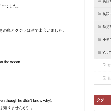
英語
好きでした。
英語
幼児
 the bay. 夏中、その鳥とクジラは湾で出会いました。
小学
You
on the ocean.
英
英
タグ
ven though he didn’t know why).
は知りませんが）。