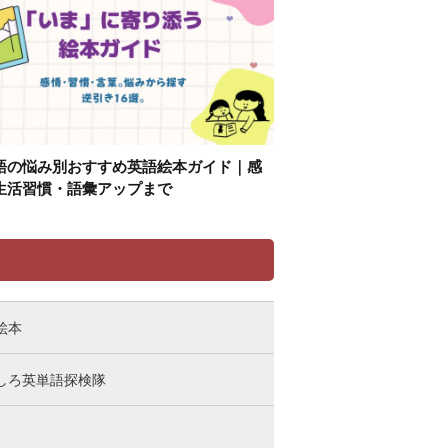
語の悩み別おすすめ英語絵本ガイド｜感
生活習慣・語彙アップまで
リ
絵本
しろ英単語探検隊