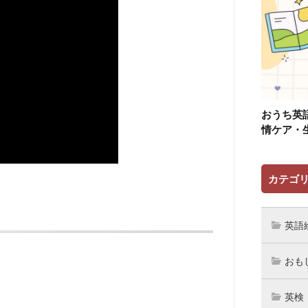
おうち英
情ケア・
カテゴ
英語
おも
英検