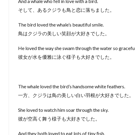
And a whale who fell in love with a bird.
そして、あるクジラも鳥と恋に落ちました。
The bird loved the whale’s beautiful smile.
鳥はクジラの美しい笑顔が大好きでした。
He loved the way she swam through the water so graceful
彼女が水を優雅に泳ぐ様子も大好きでした。
The whale loved the bird’s handsome white feathers.
一方、クジラは鳥の美しい白い羽根が大好きでした。
She loved to watch him soar through the sky.
彼が空高く舞う様子も大好きでした。
And they both loved to eat lots of tiny fish.