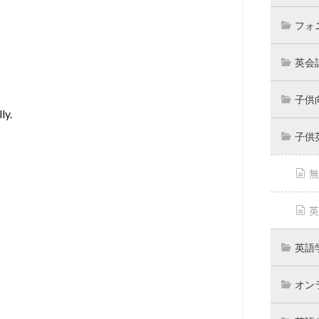
フォ
英会
子供
ly.
子供
無
英
英語
オン