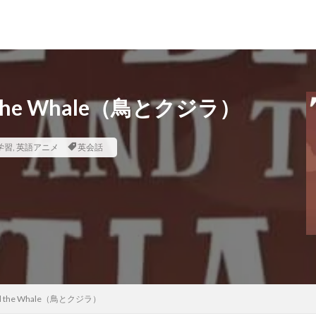
 the Whale（鳥とクジラ）
学習
,
英語アニメ
英会話
nd the Whale（鳥とクジラ）