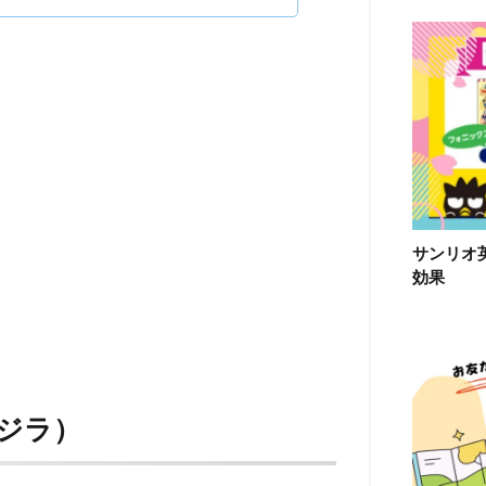
サンリオ
効果
とクジラ）