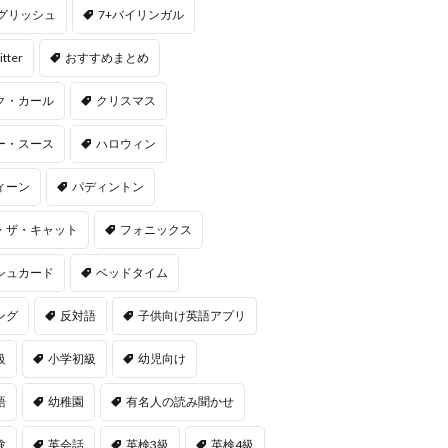
ングリッシュ
7+バイリンガル
itter
おすすめまとめ
ク・カール
クリスマス
ー・スース
ハロウィン
ィーン
パディントン
・ザ・キャット
フォニックス
シュカード
ベッドタイム
ング
反対語
子供向け英語アプリ
級
小学初級
幼児向け
語
幼稚園
有名人の読み聞かせ
験
英会話
英検3級
英検4級