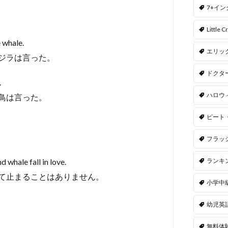
7+イ
Little Cr
e whale.
エリッ
クジラは言った。
ドクタ
.
ハロウ
 鳥は言った。
ピート
フラッ
ランキ
 whale fall in love.
て止まることはありません。
小学中
幼児英
無料体