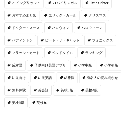
7+イングリッシュ
7+バイリンガル
Little Critter
おすすめまとめ
エリック・カール
クリスマス
ドクター・スース
ハロウィン
ハロウィーン
パディントン
ピート・ザ・キャット
フォニックス
フラッシュカード
ベッドタイム
ランキング
反対語
子供向け英語アプリ
小学中級
小学初級
幼児向け
幼児英語
幼稚園
有名人の読み聞かせ
無料体験
英会話
英検3級
英検4級
英検5級
英検Jr.