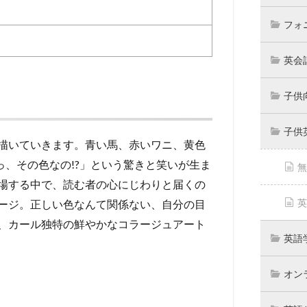
フォ
英会
子供
子供
描いていきます。青い馬、赤いワニ、黄色
、その色なの!?」という驚きと笑いが生ま
無
場する中で、読む者の心にじわりと届くの
英
ージ。正しい色なんて関係ない、自分の目
、カール独特の鮮やかなコラージュアート
英語
オン