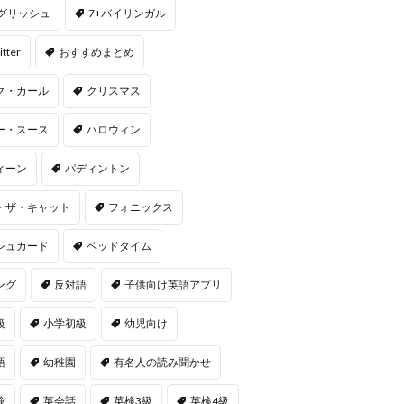
ングリッシュ
7+バイリンガル
itter
おすすめまとめ
ク・カール
クリスマス
ー・スース
ハロウィン
ィーン
パディントン
・ザ・キャット
フォニックス
シュカード
ベッドタイム
ング
反対語
子供向け英語アプリ
級
小学初級
幼児向け
語
幼稚園
有名人の読み聞かせ
験
英会話
英検3級
英検4級