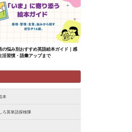
語の悩み別おすすめ英語絵本ガイド｜感
生活習慣・語彙アップまで
リ
絵本
しろ英単語探検隊