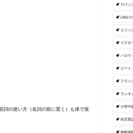
7+イ
Little Cr
エリッ
ドクタ
ハロウ
ピート
フラッ
ランキ
小学中
容詞の使い方（名詞の前に置く）も体で覚
幼児英
無料体