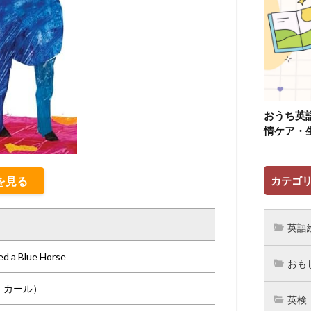
おうち英
情ケア・
細を見る
カテゴ
英語
ed a Blue Horse
おも
ック・カール）
英検