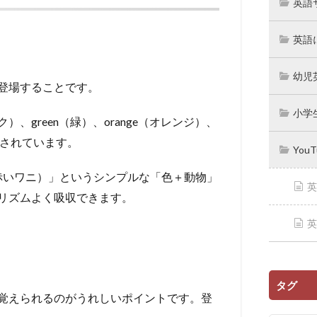
英語
英語
幼児
登場することです。
小学
ンク）、green（緑）、orange（オレンジ）、
網羅されています。
You
codile（赤いワニ）」というシンプルな「色＋動物」
英
リズムよく吸収できます。
英
タグ
覚えられるのがうれしいポイントです。登