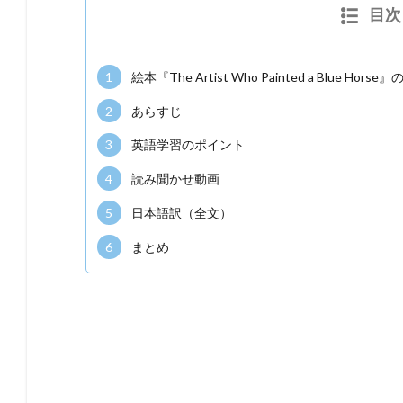
目次
1
絵本『The Artist Who Painted a Blue Hors
2
あらすじ
3
英語学習のポイント
4
読み聞かせ動画
5
日本語訳（全文）
6
まとめ