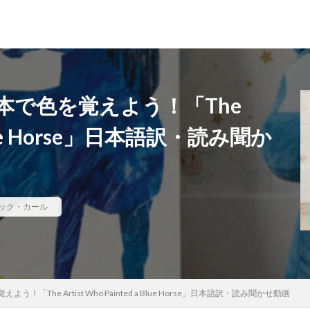
本で色を覚えよう！「The
a Blue Horse」日本語訳・読み聞か
ック・カール
The Artist Who Painted a Blue Horse」日本語訳・読み聞かせ動画