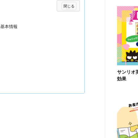
e』の基本情報
サンリオ
効果