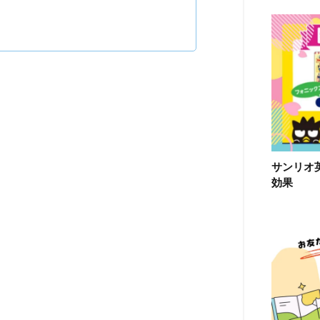
サンリオ
効果