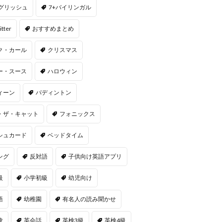
ングリッシュ
7+バイリンガル
itter
おすすめまとめ
ク・カール
クリスマス
ー・スース
ハロウィン
ィーン
パディントン
・ザ・キャット
フォニックス
シュカード
ベッドタイム
ング
反対語
子供向け英語アプリ
級
小学初級
幼児向け
語
幼稚園
有名人の読み聞かせ
験
英会話
英検3級
英検4級