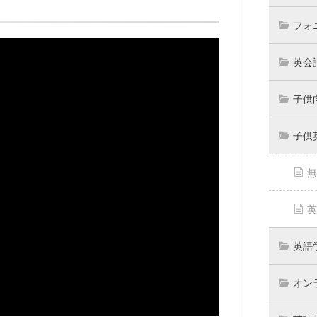
フォ
英会
子供
子供
無
英
英語
オン