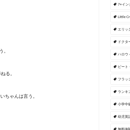
7+イ
Little Cr
エリッ
ドクタ
う。
ハロウ
ピート
尋ねる。
フラッ
ランキ
じいちゃんは言う。
小学中
幼児英
無料体