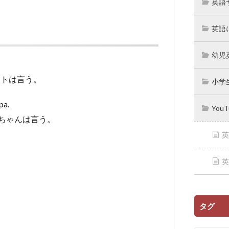
英語
英語
幼児
ットは言う。
小学
pa.
You
ちゃんは言う。
英
英
タグ