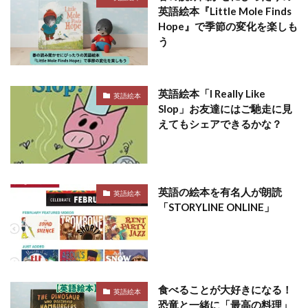
英語絵本『Little Mole Finds
Hope』で季節の変化を楽しも
う
英語絵本「I Really Like
英語絵本
Slop」お友達にはご馳走に見
えてもシェアできるかな？
英語の絵本を有名人が朗読
英語絵本
「STORYLINE ONLINE」
食べることが大好きになる！
英語絵本
恐竜と一緒に「最高の料理」