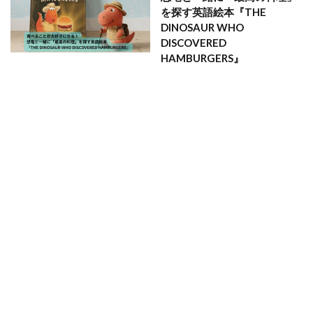
を探す英語絵本『THE
DINOSAUR WHO
DISCOVERED
HAMBURGERS』