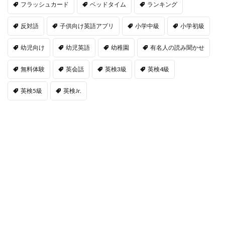
フラッシュカード
ベッドタイム
ランキング
反対語
子供向け英語アプリ
小学中級
小学初級
幼児向け
幼児英語
幼稚園
有名人の読み聞かせ
無料体験
英会話
英検3級
英検4級
英検5級
英検Jr.