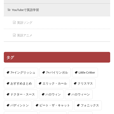
YouTubeで英語学習
英語ソング
英語アニメ
タグ
7+イングリッシュ
7+バイリンガル
Little Critter
おすすめまとめ
エリック・カール
クリスマス
ドクター・スース
ハロウィン
ハロウィーン
パディントン
ピート・ザ・キャット
フォニックス