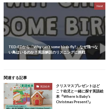
Next
TED-EDから「Why can’t some birds fly?」なぜ飛べな
い鳥はいるのか？英語解説のリスニングに挑戦
関連する記事
クリスマスプレゼントはど
英語絵本
こ？幼児と一緒に探す英語絵
本『Where Is Baby’s
Christmas Present?』