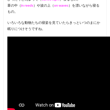
葦の中（
in reeds
）や波の上（
on waves
）を漂いながら寝る
もの。
いろいろな動物たちの寝姿を見ていたらきっといつのまにか
眠りにつけそうですね。