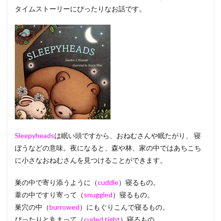
タイムストーリーにぴったりなお話です。
Sleepyheads
は眠い頭ですから、おねむさんや眠たがり、 寝
ぼうなどの意味。夜になると、森や林、家の中ではあちこち
に小さなおねむさんを見つけることができます。
巣の中で寄り添うように（
cuddle
）寝るもの。
葦の中ですり寄って（
snuggled
）寝るもの。
巣穴の中（
burrowed
）にもぐりこんで寝るもの。
ぴったりと丸まって（
curled tight
）寝るもの。