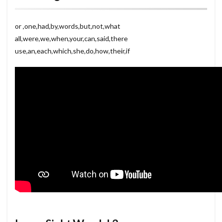
or ,one,had,by,words,but,not,what
all,were,we,when,your,can,said,there
use,an,each,which,she,do,how,their,if