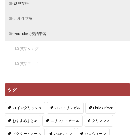
幼児英語
小学生英語
YouTubeで英語学習
英語ソング
英語アニメ
タグ
7+イングリッシュ
7+バイリンガル
Little Critter
おすすめまとめ
エリック・カール
クリスマス
ドクター・スース
ハロウィン
ハロウィーン