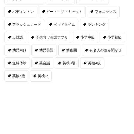
パディントン
ピート・ザ・キャット
フォニックス
フラッシュカード
ベッドタイム
ランキング
反対語
子供向け英語アプリ
小学中級
小学初級
幼児向け
幼児英語
幼稚園
有名人の読み聞かせ
無料体験
英会話
英検3級
英検4級
英検5級
英検Jr.