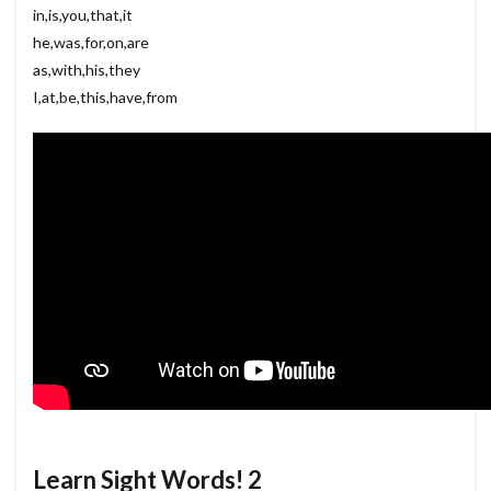
in,is,you,that,it
he,was,for,on,are
as,with,his,they
I,at,be,this,have,from
Learn Sight Words! 2