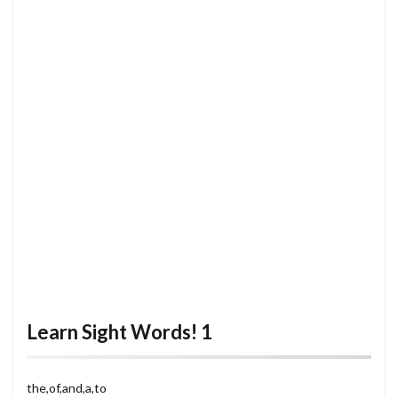
Learn Sight Words! 1
the,of,and,a,to