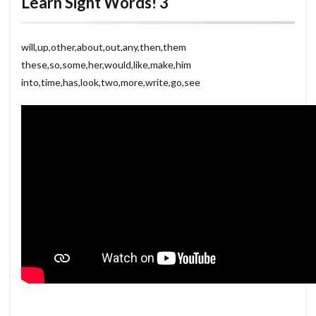
Learn Sight Words! 3
will,up,other,about,out,any,then,them
these,so,some,her,would,like,make,him
into,time,has,look,two,more,write,go,see