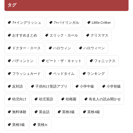
タグ
7+イングリッシュ
7+バイリンガル
Little Critter
おすすめまとめ
エリック・カール
クリスマス
ドクター・スース
ハロウィン
ハロウィーン
パディントン
ピート・ザ・キャット
フォニックス
フラッシュカード
ベッドタイム
ランキング
反対語
子供向け英語アプリ
小学中級
小学初級
幼児向け
幼児英語
幼稚園
有名人の読み聞かせ
無料体験
英会話
英検3級
英検4級
英検5級
英検Jr.