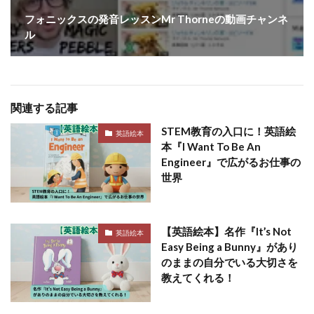
フォニックスの発音レッスンMr Thorneの動画チャンネ
ル
関連する記事
STEM教育の入口に！英語絵
英語絵本
本『I Want To Be An
Engineer』で広がるお仕事の
世界
【英語絵本】名作『It’s Not
英語絵本
Easy Being a Bunny』があり
のままの自分でいる大切さを
教えてくれる！