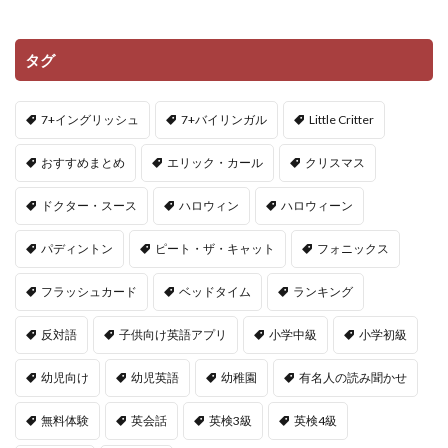
タグ
7+イングリッシュ
7+バイリンガル
Little Critter
おすすめまとめ
エリック・カール
クリスマス
ドクター・スース
ハロウィン
ハロウィーン
パディントン
ピート・ザ・キャット
フォニックス
フラッシュカード
ベッドタイム
ランキング
反対語
子供向け英語アプリ
小学中級
小学初級
幼児向け
幼児英語
幼稚園
有名人の読み聞かせ
無料体験
英会話
英検3級
英検4級