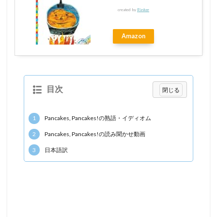
created by
Rinker
Amazon
目次
1
Pancakes, Pancakes!の熟語・イディオム
2
Pancakes, Pancakes!の読み聞かせ動画
3
日本語訳