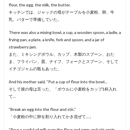
flour, the egg, the milk, the butter.
キッチンでは、ジャックの母がテーブルを小麦粉、卵、牛
乳、バターで準備していた。
There was also a mixing bowl, a cup, a wooden spoon, a ladle, a
frying pan, a plate, a knife, fork and spoon, and a jar of
strawberry jam.
また、ミキシングボウル、カップ、木製のスプーン、おた
ま、フライパン、皿、ナイフ、フォークとスプーン、そして
イチゴジャムの瓶もあった。
And his mother said, “Put a cup of flour into the bowl…
そして彼の母は言った、「ボウルに小麦粉をカップ1杯入れ
て…
“Break an egg into the flour and stir..”
「小麦粉の中に卵を割り入れてかき混ぜて…」
“Pour a cupful of milk over the flour and eggs and stir again