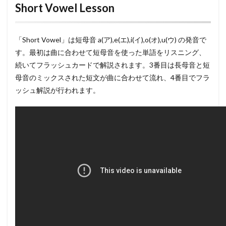
Short Vowel Lesson
「Short Vowel」は短母音 a(ア),e(エ),i(イ),o(オ),u(ウ) の発音で
す。最初は曲に合わせて短母音を使った単語をリスニング、
続いてフラッシュカードで解説されます。3番目は長母音と短
母音のミックスされた短文が曲に合わせて流れ、4番目でフラ
ッシュ解説が行われます。