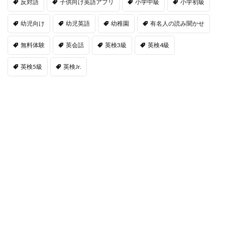
反対語
子供向け英語アプリ
小学中級
小学初級
幼児向け
幼児英語
幼稚園
有名人の読み聞かせ
無料体験
英会話
英検3級
英検4級
英検5級
英検Jr.