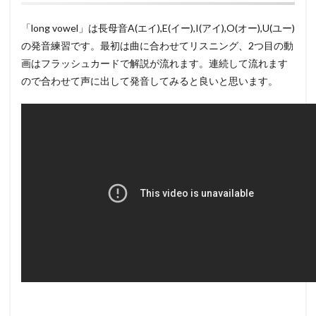
「long vowel」は長母音A(エイ),E(イー),I(アイ),O(オー),U(ユー)
の発音練習です。最初は曲に合わせてリスニング、2つ目の動
画はフラッシュカードで解説が流れます。連続して流れます
ので合わせて声に出して発音してみると良いと思います。