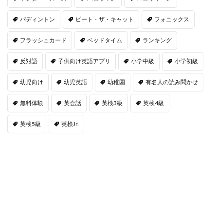
パディントン
ピート・ザ・キャット
フォニックス
フラッシュカード
ベッドタイム
ランキング
反対語
子供向け英語アプリ
小学中級
小学初級
幼児向け
幼児英語
幼稚園
有名人の読み聞かせ
無料体験
英会話
英検3級
英検4級
英検5級
英検Jr.