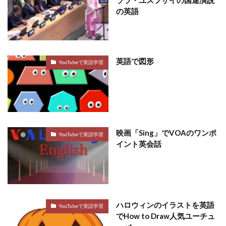
ララ・ユスフザイの国連演説
の英語
英語で図形
YouTubeで英語学習
映画「Sing」でVOAのワンポ
YouTubeで英語学習
イント英会話
ハロウィンのイラストを英語
YouTubeで英語学習
でHow to Draw人気ユーチュ