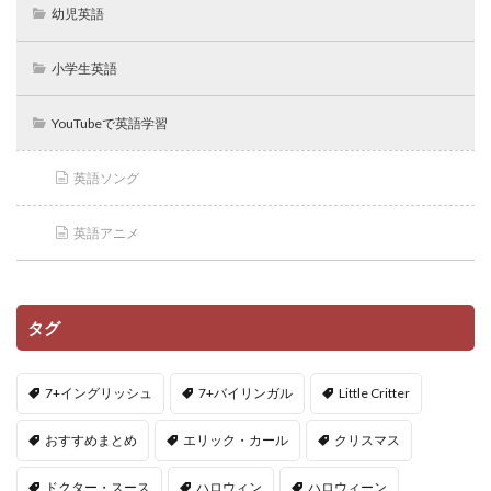
幼児英語
小学生英語
YouTubeで英語学習
英語ソング
英語アニメ
タグ
7+イングリッシュ
7+バイリンガル
Little Critter
おすすめまとめ
エリック・カール
クリスマス
ドクター・スース
ハロウィン
ハロウィーン