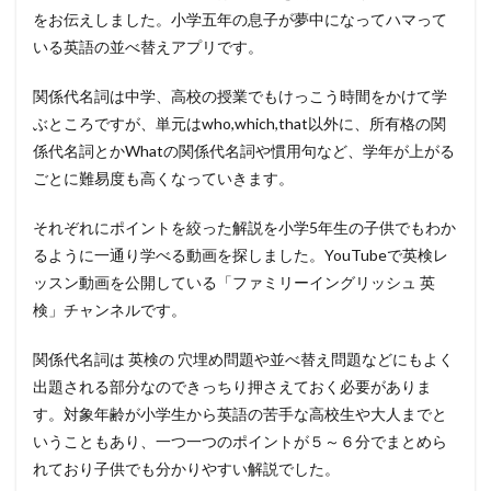
をお伝えしました。小学五年の息子が夢中になってハマって
いる英語の並べ替えアプリです。
関係代名詞は中学、高校の授業でもけっこう時間をかけて学
ぶところですが、単元はwho,which,that以外に、所有格の関
係代名詞とかWhatの関係代名詞や慣用句など、学年が上がる
ごとに難易度も高くなっていきます。
それぞれにポイントを絞った解説を小学5年生の子供でもわか
るように一通り学べる動画を探しました。YouTubeで英検レ
ッスン動画を公開している「ファミリーイングリッシュ 英
検」チャンネルです。
関係代名詞は 英検の 穴埋め問題や並べ替え問題などにもよく
出題される部分なのできっちり押さえておく必要がありま
す。対象年齢が小学生から英語の苦手な高校生や大人までと
いうこともあり、一つ一つのポイントが５～６分でまとめら
れており子供でも分かりやすい解説でした。