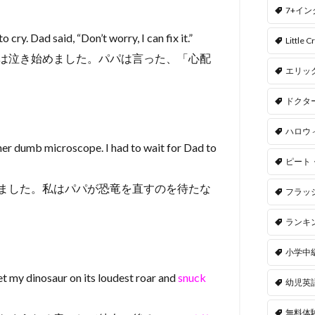
7+イ
 cry. Dad said, “Don’t worry, I can fix it.”
Little Cr
は泣き始めました。パパは言った、「心配
エリッ
ドクタ
ハロウ
r her dumb microscope. I had to wait for Dad to
ピート
ました。私はパパが恐竜を直すのを待たな
フラッ
ランキ
小学中
 set my dinosaur on its loudest roar and
snuck
幼児英
無料体