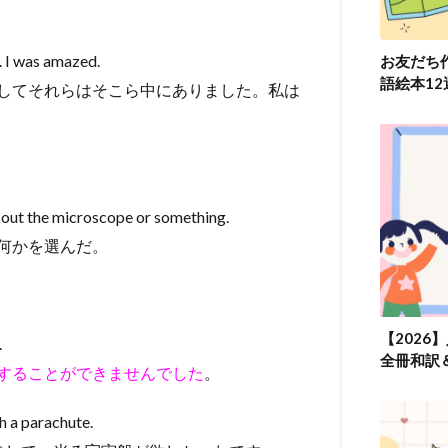
 I was amazed.
お友だち
語絵本1
してそれらはそこら中にありました。私は
 out the microscope or something.
何かを選んだ。
【2026
.
全冊和訳
することができませんでした
。
h a parachute.