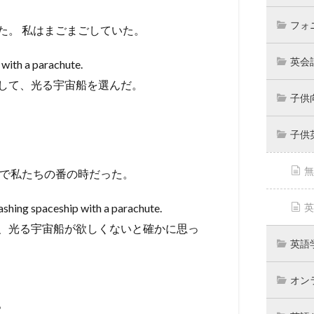
フォ
た。 私はまごまごしていた。
英会
 with a parachute.
して、光る宇宙船を選んだ。
子供
子供
無
係で私たちの番の時だった。
英
flashing spaceship with a parachute.
、光る宇宙船が欲しくないと確かに思っ
英語
オン
。