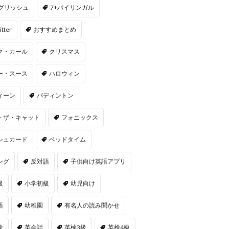
ングリッシュ
7+バイリンガル
itter
おすすめまとめ
ク・カール
クリスマス
ー・スース
ハロウィン
ィーン
パディントン
・ザ・キャット
フォニックス
シュカード
ベッドタイム
ング
反対語
子供向け英語アプリ
級
小学初級
幼児向け
語
幼稚園
有名人の読み聞かせ
験
英会話
英検3級
英検4級