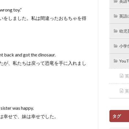
英語
 wrong toy.”
英語
いをしました。私は間違ったおもちゃを得
幼児
小学
nt back and got the dinosaur.
You
たが、私たちは戻って恐竜を手に入れまし
英
英
 sister was happy.
タグ
は幸せで、妹は幸せでした。