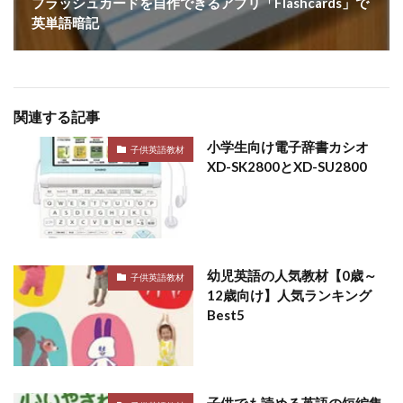
フラッシュカードを自作できるアプリ「Flashcards」で
英単語暗記
関連する記事
小学生向け電子辞書カシオ
子供英語教材
XD-SK2800とXD-SU2800
幼児英語の人気教材【0歳～
子供英語教材
12歳向け】人気ランキング
Best5