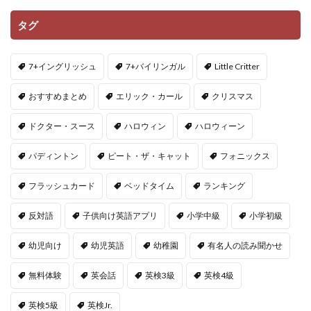
タグ
7+イングリッシュ
7+バイリンガル
Little Critter
おすすめまとめ
エリック・カール
クリスマス
ドクター・スース
ハロウィン
ハロウィーン
パディントン
ピート・ザ・キャット
フォニックス
フラッシュカード
ベッドタイム
ランキング
反対語
子供向け英語アプリ
小学中級
小学初級
幼児向け
幼児英語
幼稚園
有名人の読み聞かせ
無料体験
英会話
英検3級
英検4級
英検5級
英検Jr.