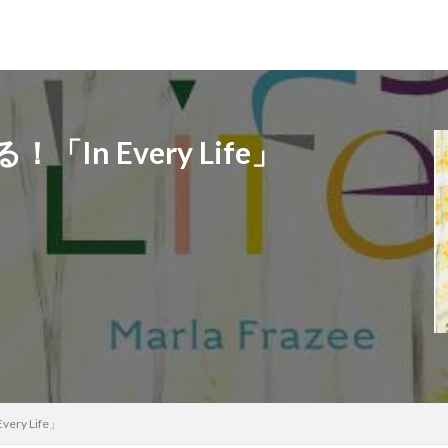
n Every Life」
y Life」