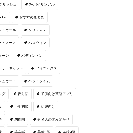
ングリッシュ
7+バイリンガル
itter
おすすめまとめ
ク・カール
クリスマス
ー・スース
ハロウィン
ィーン
パディントン
・ザ・キャット
フォニックス
シュカード
ベッドタイム
ング
反対語
子供向け英語アプリ
級
小学初級
幼児向け
語
幼稚園
有名人の読み聞かせ
験
英会話
英検3級
英検4級