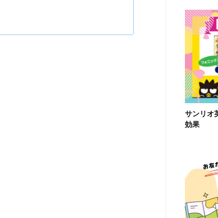
サンリオ
効果