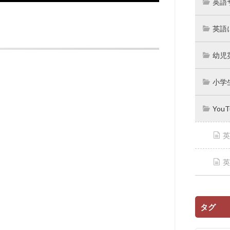
英語
英語
幼児
小学
You
英
英
タグ