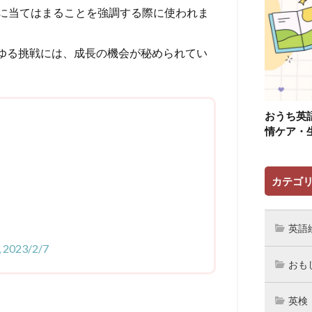
に当てはまることを強調する際に使われま
y to grow. (あらゆる挑戦には、成長の機会が秘められてい
おうち英
情ケア・
カテゴ
英語
 2023/2/7
おも
英検