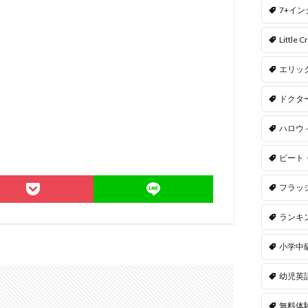
7+イ
Little Cr
エリッ
ドクタ
ハロウ
ピート
フラッ
ランキ
小学中
幼児英
無料体