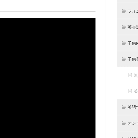
フォ
英会
子供
子供
無
英
英語
オン