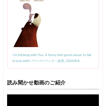
I’m Sticking with You: A funny feel-good classic to fall
in love with! ペーパーバック – 絵本, 2020/8/6
読み聞かせ動画のご紹介