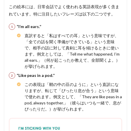
この絵本には、日常会話でよく使われる英語表現が多く含ま
れています。特に注目したいフレーズは以下の二つです。
“I’m all ears.”
直訳すると「私はすべての耳」という意味ですが、
「全ての話を聞く準備ができている」という意味
で、相手の話に対して真剣に耳を傾けるときに使い
ます。例文としては、「Tell me what happened, I’m
all ears.」（何が起こったか教えて、全部聞くよ。）
が挙げられます。
“Like peas in a pod.”
この表現は「鞘の中の豆のように」という直訳にな
りますが、転じて「ぴったり息が合う」という意味
で使われます。例文として、「They are like peas in a
pod, always together.」（彼らはいつも一緒で、息が
ぴったりだ。）が挙げられます。