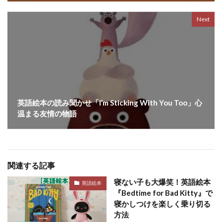
Next
英語絵本の読み聞かせ「I’m Sticking With You Too」心
温まる友情の物語
関連する記事
寝ない子も大爆笑！英語絵本
英語絵本
『Bedtime for Bad Kitty』で
寝かしつけを楽しく乗り切る
方法