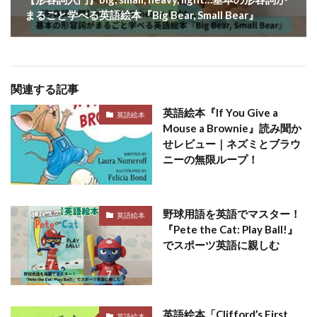
まるごと学べる英語絵本『Big Bear, Small Bear』
関連する記事
英語絵本『If You Give a
英語絵本
Mouse a Brownie』読み聞か
せレビュー｜ネズミとブラウ
ニーの無限ループ！
野球用語を英語でマスター！
英語絵本
『Pete the Cat: Play Ball!』
でスポーツ英語に親しむ
英語絵本「Clifford’s First
英語絵本