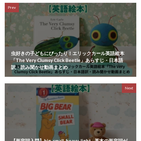
Prev
虫好きの子どもにぴったり！エリックカール英語絵本
「The Very Clumsy Click Beetle」あらすじ・日本語
訳・読み聞かせ動画まとめ
Next
【形容詞入門】big, small, heavy, light…基本の形容詞が