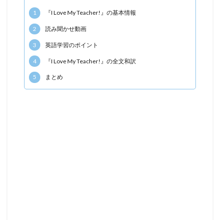
1
『I Love My Teacher!』の基本情報
2
読み聞かせ動画
3
英語学習のポイント
4
『I Love My Teacher!』の全文和訳
5
まとめ