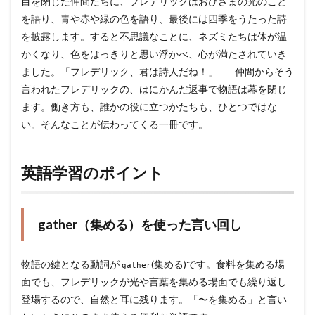
目を閉じた仲間たちに、フレデリックはおひさまの光のこと
を語り、青や赤や緑の色を語り、最後には四季をうたった詩
を披露します。すると不思議なことに、ネズミたちは体が温
かくなり、色をはっきりと思い浮かべ、心が満たされていき
ました。「フレデリック、君は詩人だね！」——仲間からそう
言われたフレデリックの、はにかんだ返事で物語は幕を閉じ
ます。働き方も、誰かの役に立つかたちも、ひとつではな
い。そんなことが伝わってくる一冊です。
英語学習のポイント
gather（集める）を使った言い回し
物語の鍵となる動詞が
(集める)です。食料を集める場
gather
面でも、フレデリックが光や言葉を集める場面でも繰り返し
登場するので、自然と耳に残ります。「〜を集める」と言い