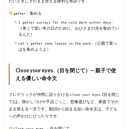
たいときにそのまま使える便利な単語です。
：集める
gather
I gather sunrays for the cold dark winter days.
（寒くて暗い冬の日のために、おひさまの光を集めてい
るんだ）
（公園で葉っ
Let's gather some leaves in the park.
ぱを集めようよ）
Close your eyes.（目を閉じて）— 親子で使
える優しい命令文
フレデリックが仲間に語りかける
(目を閉じ
Close your eyes.
て)は、寝かしつけや手品ごっこ、想像遊びなど、家庭でその
まま使える一文です。動詞から始まる短い命令文は、子ども
への声かけにぴったりです。
：目を閉じて
Close your eyes.