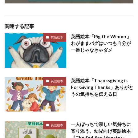
関連する記事
英語絵本「Pig the Winner」
英語絵本
わがままパグはいつも自分が
一番じゃなきゃダメ
英語絵本「Thanksgiving is
英語絵本
For Giving Thanks」ありがと
うの気持ちを伝える日
一人ぼっちで寂しい気持ちに
英語絵本
寄り添う。幼児向け英語絵本
『The Sad, Sad Monster』