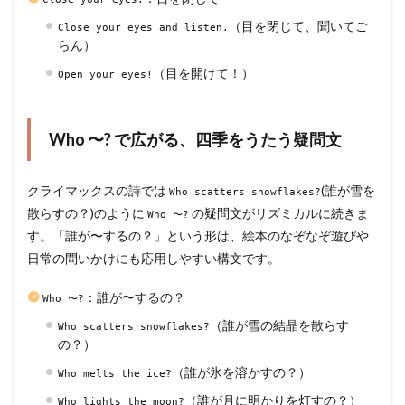
（目を閉じて、聞いてご
Close your eyes and listen.
らん）
（目を開けて！）
Open your eyes!
Who 〜? で広がる、四季をうたう疑問文
クライマックスの詩では
(誰が雪を
Who scatters snowflakes?
散らすの？)のように
の疑問文がリズミカルに続きま
Who 〜?
す。「誰が〜するの？」という形は、絵本のなぞなぞ遊びや
日常の問いかけにも応用しやすい構文です。
：誰が〜するの？
Who 〜?
（誰が雪の結晶を散らす
Who scatters snowflakes?
の？）
（誰が氷を溶かすの？）
Who melts the ice?
（誰が月に明かりを灯すの？）
Who lights the moon?