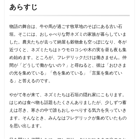
あらすじ
物語の舞台は、牛や馬が過ごす牧草地のそばにある古い石
垣。そこには、おしゃべりな野ネズミの家族が暮らしていま
した。農夫たちが去って納屋も穀物倉も空っぽになり、冬が
近づくと、ネズミたちはトウモロコシや木の実を昼も夜も集
め始めます。ところが、フレデリックだけは働きません。仲
間が「どうして働かないの？」と尋ねると、彼は「おひさま
の光を集めている」「色を集めている」「言葉を集めてい
る」と答えるのです。
やがて冬が来て、ネズミたちは石垣の隠れ家にこもります。
はじめは食べ物も話題もたくさんありましたが、少しずつ蓄
えは尽き、寒さの中で誰もおしゃべりする気力を失っていき
ます。そんなとき、みんなはフレデリックが集めていたもの
を思い出します。