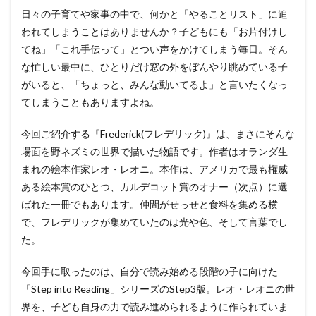
日々の子育てや家事の中で、何かと「やることリスト」に追
われてしまうことはありませんか？子どもにも「お片付けし
てね」「これ手伝って」とつい声をかけてしまう毎日。そん
な忙しい最中に、ひとりだけ窓の外をぼんやり眺めている子
がいると、「ちょっと、みんな動いてるよ」と言いたくなっ
てしまうこともありますよね。
今回ご紹介する『Frederick(フレデリック)』は、まさにそんな
場面を野ネズミの世界で描いた物語です。作者はオランダ生
まれの絵本作家レオ・レオニ。本作は、アメリカで最も権威
ある絵本賞のひとつ、カルデコット賞のオナー（次点）に選
ばれた一冊でもあります。仲間がせっせと食料を集める横
で、フレデリックが集めていたのは光や色、そして言葉でし
た。
今回手に取ったのは、自分で読み始める段階の子に向けた
「Step into Reading」シリーズのStep3版。レオ・レオニの世
界を、子ども自身の力で読み進められるように作られていま