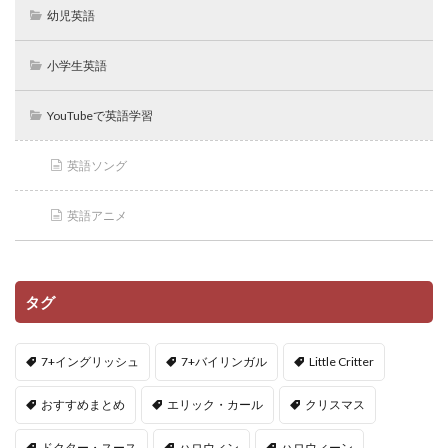
幼児英語
小学生英語
YouTubeで英語学習
英語ソング
英語アニメ
タグ
7+イングリッシュ
7+バイリンガル
Little Critter
おすすめまとめ
エリック・カール
クリスマス
ドクター・スース
ハロウィン
ハロウィーン