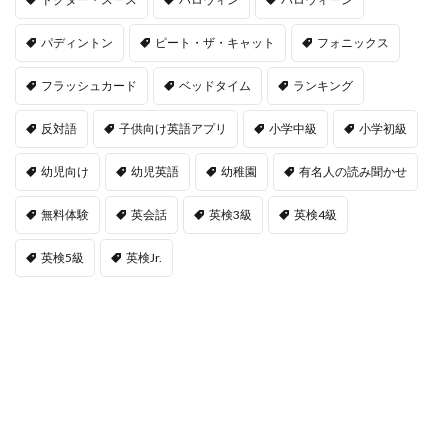
パディントン
ピート・ザ・キャット
フォニックス
フラッシュカード
ベッドタイム
ランキング
反対語
子供向け英語アプリ
小学中級
小学初級
幼児向け
幼児英語
幼稚園
有名人の読み聞かせ
無料体験
英会話
英検3級
英検4級
英検5級
英検Jr.