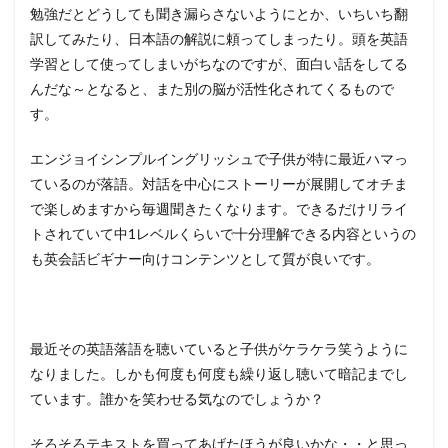
勉強だとどうしても聞き漏らさないようにとか、いちいち翻
訳してみたり、日本語の解説に頼ってしまったり。頭を英語
学習として使ってしまいがちなのですが、面白い話をしてる
んだな～となると、また別の脳が活性化されてくるもので
す。
エンジョイシンプルイングリッシュで子供が特に最近ハマっ
ているのが落語。対話を中心にストーリーが展開してオチま
で楽しめますから毎週聞きたくなります。できるだけリライ
トされていて中1レベルくらいで十分理解できる内容というの
も英会話ビギナー向けコンテンツとして質が良いです。
最近その英語落語を聴いていると子供がケラケラ笑うように
なりました。しかも何度も何度も繰り返し聴いて暗記までし
ています。誰かを笑わせる気なのでしょうか？
そろそろテキストを買ってあげたほうが良いかな・・と思っ