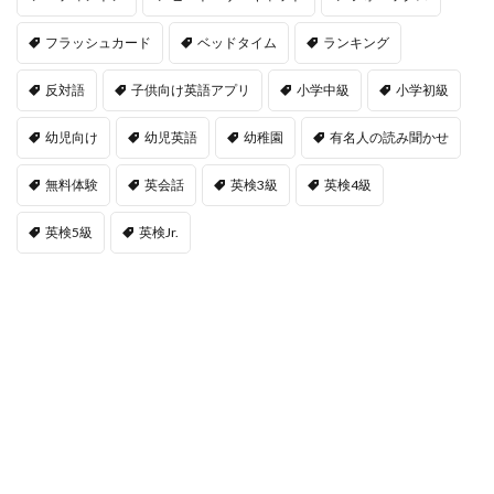
フラッシュカード
ベッドタイム
ランキング
反対語
子供向け英語アプリ
小学中級
小学初級
幼児向け
幼児英語
幼稚園
有名人の読み聞かせ
無料体験
英会話
英検3級
英検4級
英検5級
英検Jr.