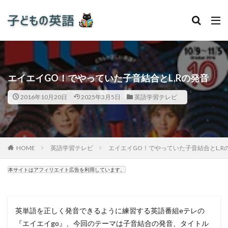
エイエイGO！でやっていた子音結合とL,Rの発音
2016年10月20日
2025年3月5日
英語学習テレビ
HOME
英語学習テレビ
エイエイGO！でやっていた子音結合とL,R
本サイトはアフィリエイト広告を利用しています。
英単語を正しく発音できるように練習する英語番組eテレの
『エイエイgo』、今回のテーマは子音結合の発音、タイトル