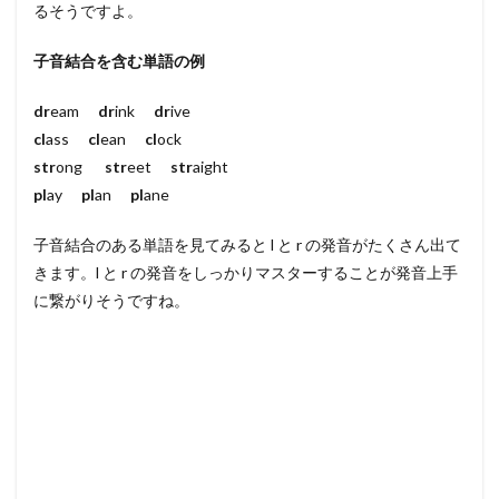
るそうですよ。
子音結合を含む単語の例
dr
eam
dr
ink
dr
ive
cl
ass
cl
ean
cl
ock
str
ong
str
eet
str
aight
pl
ay
pl
an
pl
ane
子音結合のある単語を見てみると l と r の発音がたくさん出て
きます。l と r の発音をしっかりマスターすることが発音上手
に繋がりそうですね。