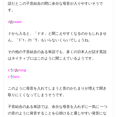
語だとこの子音結合の間に余分な母音が入りやすいそうで
す。
d
お
ream
ドから入ると、「ドオ」と聞こえやすくなるのかもしれませ
ん。「ﾄﾞｩ」の「ｳ」もいらないくらいでしょうね。
その他の子音結合のある単語でも、多くの日本人が話す英語
はネイティブにはこのように聞こえているようです。
s
う
t
お
rong
c
う
lass
このように母音を入れてしまうと音のかたまりが増えて聞き
取りにくくなってしまうそうです。
子音結合のある単語では、余分な母音を入れずに一気に 一つ
の音のように発音することを心掛けると通じやすい発音にな