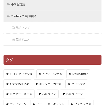
小学生英語
YouTubeで英語学習
英語ソング
英語アニメ
タグ
7+イングリッシュ
7+バイリンガル
Little Critter
おすすめまとめ
エリック・カール
クリスマス
ドクター・スース
ハロウィン
ハロウィーン
パディントン
ピート・ザ・キャット
フォニックス