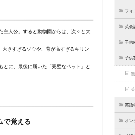
フォ
英会
た主人公。すると動物園からは、次々と大
子供
、大きすぎるゾウや、背が高すぎるキリン
子供
もとに、最後に届いた「完璧なペット」と
無
英
英語
ズムで覚える
オン