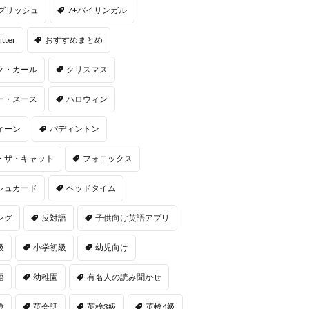
ングリッシュ
7+バイリンガル
itter
おすすめまとめ
ク・カール
クリスマス
ー・スース
ハロウィン
ィーン
パディントン
・ザ・キャット
フォニックス
シュカード
ベッドタイム
ング
反対語
子供向け英語アプリ
級
小学初級
幼児向け
語
幼稚園
有名人の読み聞かせ
験
英会話
英検3級
英検4級