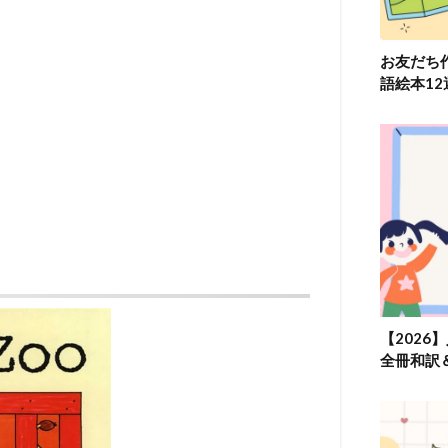
お友だち
語絵本1
【2026
全冊和訳