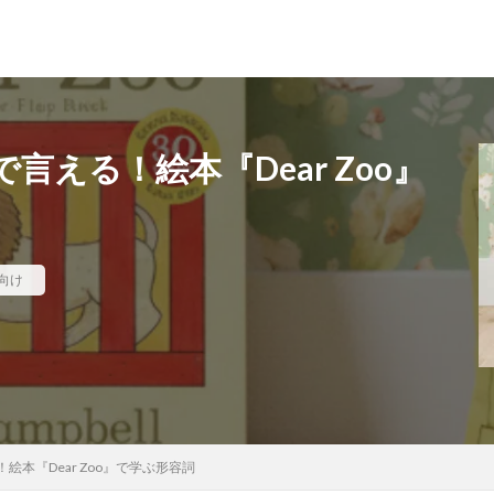
える！絵本『Dear Zoo』
向け
本『Dear Zoo』で学ぶ形容詞