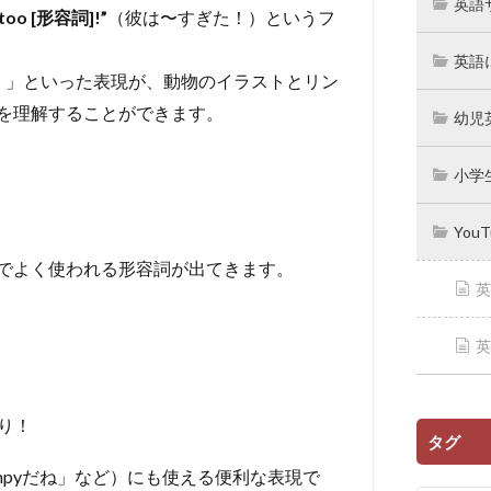
英語
 too [形容詞]!”
（彼は〜すぎた！）というフ
英語
高すぎる）」といった表現が、動物のイラストとリン
を理解することができます。
幼児
小学
You
でよく使われる形容詞が出てきます。
英
英
り！
タグ
mpyだね」など）にも使える便利な表現で