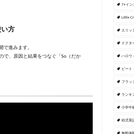
7+イ
Little Cr
の使い方
エリッ
ドクタ
開で進みます。
ので、原因と結果をつなぐ「So（だか
ハロウ
ピート
フラッ
ランキ
小学中
幼児英
無料体