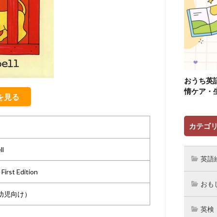
おうち英
情ケア・
細を見る
カテゴ
ll
英語
 First Edition
おも
幼児向け）
英検