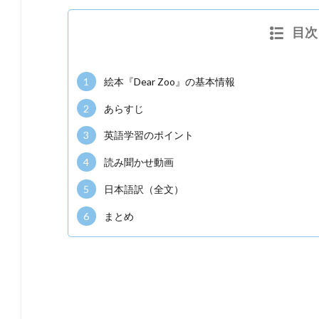
目次
1
絵本『Dear Zoo』の基本情報
2
あらすじ
3
英語学習のポイント
4
読み聞かせ動画
5
日本語訳（全文）
6
まとめ