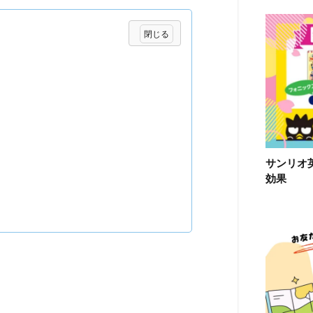
サンリオ
効果