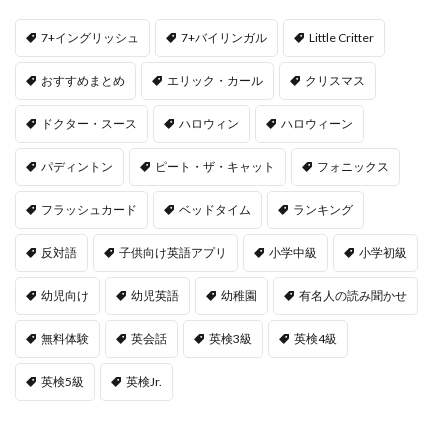
7+イングリッシュ
7+バイリンガル
Little Critter
おすすめまとめ
エリック・カール
クリスマス
ドクター・スース
ハロウィン
ハロウィーン
パディントン
ピート・ザ・キャット
フォニックス
フラッシュカード
ベッドタイム
ランキング
反対語
子供向け英語アプリ
小学中級
小学初級
幼児向け
幼児英語
幼稚園
有名人の読み聞かせ
無料体験
英会話
英検3級
英検4級
英検5級
英検Jr.