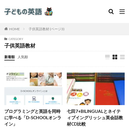
HOME
子供英語教材 (ページ3)
CATEGORY
子供英語教材
新着順
人気順
プログラミングと英語を同時
七田7+BILINGUALとネイテ
に学べる「D-SCHOOLオンラ
ィブイングリッシュ英会話教
イン」
材CD比較