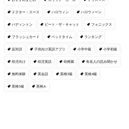
ドクター・スース
ハロウィン
ハロウィーン
パディントン
ピート・ザ・キャット
フォニックス
フラッシュカード
ベッドタイム
ランキング
反対語
子供向け英語アプリ
小学中級
小学初級
幼児向け
幼児英語
幼稚園
有名人の読み聞かせ
無料体験
英会話
英検3級
英検4級
英検5級
英検Jr.