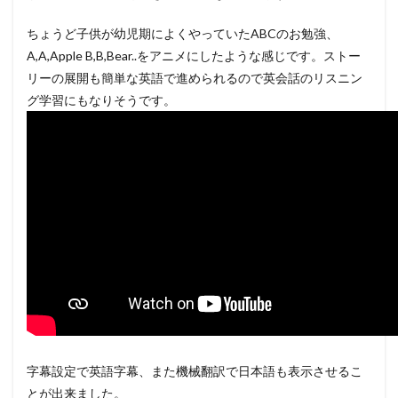
ちょうど子供が幼児期によくやっていたABCのお勉強、
A,A,Apple B,B,Bear..をアニメにしたような感じです。ストー
リーの展開も簡単な英語で進められるので英会話のリスニン
グ学習にもなりそうです。
字幕設定で英語字幕、また機械翻訳で日本語も表示させるこ
とが出来ました。