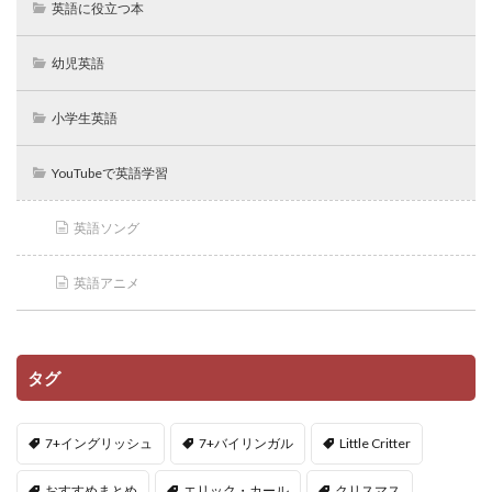
英語に役立つ本
幼児英語
小学生英語
YouTubeで英語学習
英語ソング
英語アニメ
タグ
7+イングリッシュ
7+バイリンガル
Little Critter
おすすめまとめ
エリック・カール
クリスマス