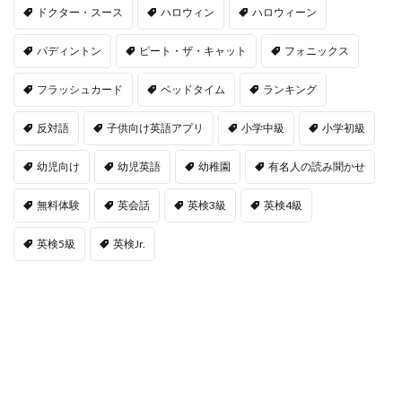
ドクター・スース
ハロウィン
ハロウィーン
パディントン
ピート・ザ・キャット
フォニックス
フラッシュカード
ベッドタイム
ランキング
反対語
子供向け英語アプリ
小学中級
小学初級
幼児向け
幼児英語
幼稚園
有名人の読み聞かせ
無料体験
英会話
英検3級
英検4級
英検5級
英検Jr.