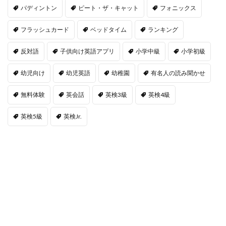
パディントン
ピート・ザ・キャット
フォニックス
フラッシュカード
ベッドタイム
ランキング
反対語
子供向け英語アプリ
小学中級
小学初級
幼児向け
幼児英語
幼稚園
有名人の読み聞かせ
無料体験
英会話
英検3級
英検4級
英検5級
英検Jr.