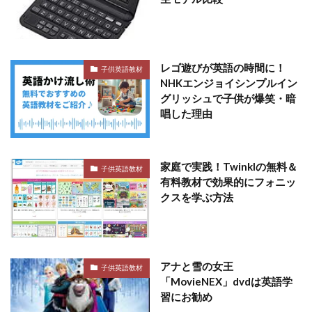
レゴ遊びが英語の時間に！
子供英語教材
NHKエンジョイシンプルイン
グリッシュで子供が爆笑・暗
唱した理由
家庭で実践！Twinklの無料＆
子供英語教材
有料教材で効果的にフォニッ
クスを学ぶ方法
アナと雪の女王
子供英語教材
「MovieNEX」dvdは英語学
習にお勧め