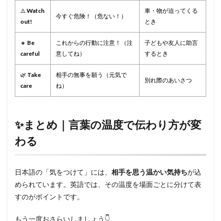
⚠️
Watch
車・物が迫ってくる
今すぐ危険！（危ない！）
out!
とき
🔸
Be
これからの行動に注意！（注
子どもや友人に助言
careful
意してね）
するとき
🌿
Take
相手の無事を願う（元気で
別れ際のあいさつ
care
ね）
✨まとめ｜言葉の温度で伝わり方が変
わる
日本語の「気をつけて」には、
相手を思う温かい気持ち
が込
められています。英語では、その温度を場面ごとに分けて表
すのがポイントです。
もう一度おさらいしましょう👇