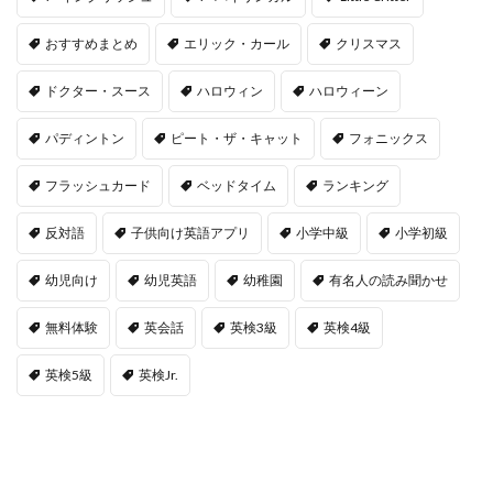
おすすめまとめ
エリック・カール
クリスマス
ドクター・スース
ハロウィン
ハロウィーン
パディントン
ピート・ザ・キャット
フォニックス
フラッシュカード
ベッドタイム
ランキング
反対語
子供向け英語アプリ
小学中級
小学初級
幼児向け
幼児英語
幼稚園
有名人の読み聞かせ
無料体験
英会話
英検3級
英検4級
英検5級
英検Jr.