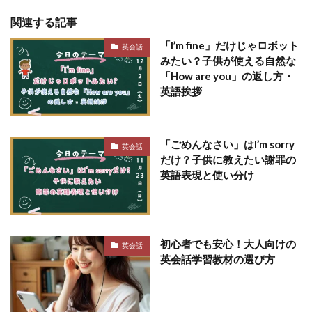
関連する記事
「I’m fine」だけじゃロボット
英会話
みたい？子供が使える自然な
「How are you」の返し方・
英語挨拶
「ごめんなさい」はI’m sorry
英会話
だけ？子供に教えたい謝罪の
英語表現と使い分け
初心者でも安心！大人向けの
英会話
英会話学習教材の選び方