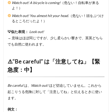
Watch out! A bicycle is coming!
（危ない！自転車が来る
よ！）
Watch out! You almost hit your head.
（危ない！頭をぶつけ
るところだったよ！）
💡似た表現：
Look out!
→ 意味はほぼ同じですが、少し柔らかい響きで、英英どちら
でも自然に使われます。
⚠️“Be careful” は「注意してね」【緊
急度：中】
Be careful
は、
Watch out!
ほど切迫していません。これから
起こりうる危険に対して「注意してね」と伝えるときに使い
ます。
例文：