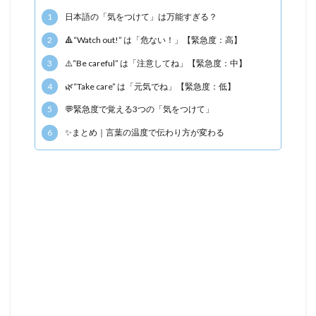
1
日本語の「気をつけて」は万能すぎる？
2
🔺“Watch out!” は「危ない！」【緊急度：高】
3
⚠️“Be careful” は「注意してね」【緊急度：中】
4
🌿“Take care” は「元気でね」【緊急度：低】
5
💬緊急度で覚える3つの「気をつけて」
6
✨まとめ｜言葉の温度で伝わり方が変わる