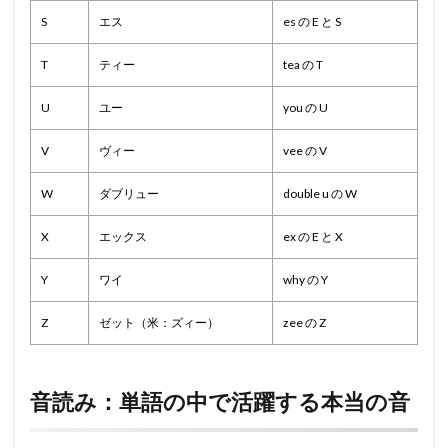
S
エス
es の E と S
T
ティー
tea の T
U
ユー
you の U
V
ヴィー
vee の V
W
ダブリュー
double u の W
X
エックス
ex の E と X
Y
ワイ
why の Y
Z
ゼット（米：ズィー）
zee の Z
音読み：単語の中で活躍する本当の音