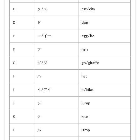
C
ク / ス
cat / city
D
ド
dog
E
エ / イー
egg / he
F
フ
fish
G
グ / ジ
go / giraffe
H
ハ
hat
I
イ / アイ
it / bike
J
ジ
jump
K
ク
kite
L
ル
lamp