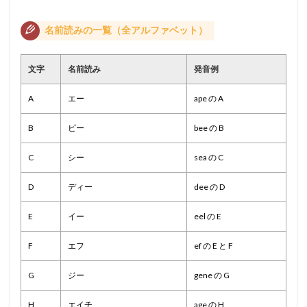
名前読みの一覧（全アルファベット）
文字
名前読み
発音例
A
エー
ape の A
B
ビー
bee の B
C
シー
sea の C
D
ディー
dee の D
E
イー
eel の E
F
エフ
ef の E と F
G
ジー
gene の G
H
エイチ
age の H