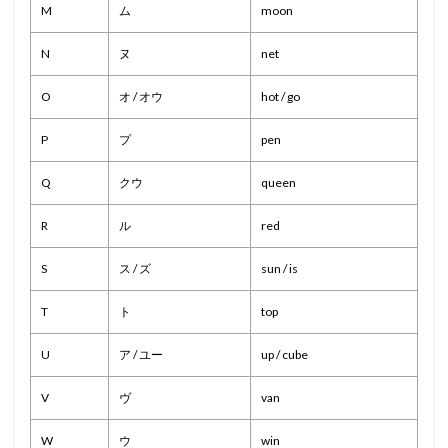
M
ム
moon
N
ヌ
net
O
オ / オウ
hot / go
P
プ
pen
Q
クウ
queen
R
ル
red
S
ス / ズ
sun / is
T
ト
top
U
ア / ユー
up / cube
V
ヴ
van
W
ウ
win