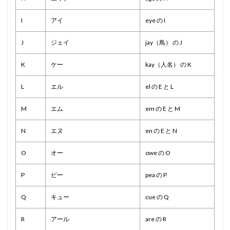
I
アイ
eye の I
J
ジェイ
jay（鳥） の J
K
ケー
kay（人名） の K
L
エル
el の E と L
M
エム
em の E と M
N
エヌ
en の E と N
O
オー
owe の O
P
ピー
pea の P
Q
キュー
cue の Q
R
アール
are の R