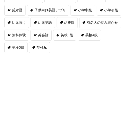
反対語
子供向け英語アプリ
小学中級
小学初級
幼児向け
幼児英語
幼稚園
有名人の読み聞かせ
無料体験
英会話
英検3級
英検4級
英検5級
英検Jr.