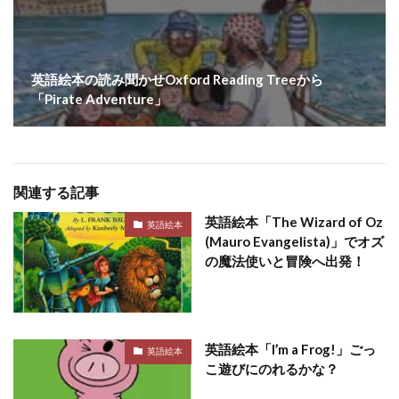
英語絵本の読み聞かせOxford Reading Treeから
「Pirate Adventure」
関連する記事
英語絵本「The Wizard of Oz
英語絵本
(Mauro Evangelista)」でオズ
の魔法使いと冒険へ出発！
英語絵本「I’m a Frog!」ごっ
英語絵本
こ遊びにのれるかな？