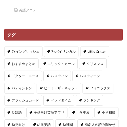
英語アニメ
タグ
7+イングリッシュ
7+バイリンガル
Little Critter
おすすめまとめ
エリック・カール
クリスマス
ドクター・スース
ハロウィン
ハロウィーン
パディントン
ピート・ザ・キャット
フォニックス
フラッシュカード
ベッドタイム
ランキング
反対語
子供向け英語アプリ
小学中級
小学初級
幼児向け
幼児英語
幼稚園
有名人の読み聞かせ