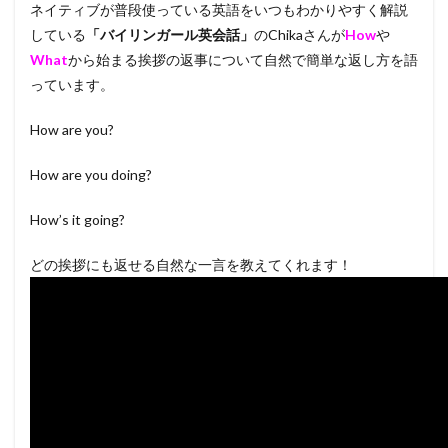
ネイティブが普段使っている英語をいつもわかりやすく解説
している
「バイリンガール英会話」
のChikaさんが
How
や
What
から始まる挨拶の返事について自然で簡単な返し方を語
っています。
How are you?
How are you doing?
How’s it going?
どの挨拶にも返せる自然な一言を教えてくれます！