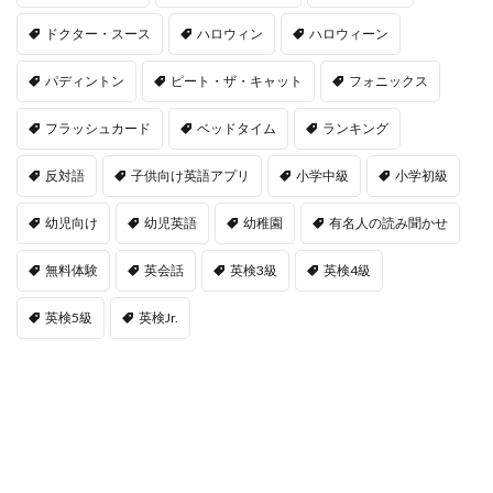
ドクター・スース
ハロウィン
ハロウィーン
パディントン
ピート・ザ・キャット
フォニックス
フラッシュカード
ベッドタイム
ランキング
反対語
子供向け英語アプリ
小学中級
小学初級
幼児向け
幼児英語
幼稚園
有名人の読み聞かせ
無料体験
英会話
英検3級
英検4級
英検5級
英検Jr.