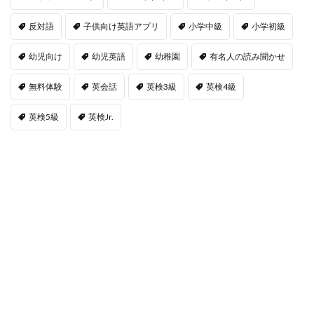
反対語
子供向け英語アプリ
小学中級
小学初級
幼児向け
幼児英語
幼稚園
有名人の読み聞かせ
無料体験
英会話
英検3級
英検4級
英検5級
英検Jr.