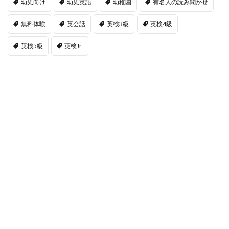
幼児向け
幼児英語
幼稚園
有名人の読み聞かせ
無料体験
英会話
英検3級
英検4級
英検5級
英検Jr.