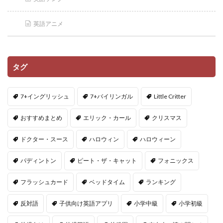
英語アニメ
タグ
7+イングリッシュ
7+バイリンガル
Little Critter
おすすめまとめ
エリック・カール
クリスマス
ドクター・スース
ハロウィン
ハロウィーン
パディントン
ピート・ザ・キャット
フォニックス
フラッシュカード
ベッドタイム
ランキング
反対語
子供向け英語アプリ
小学中級
小学初級