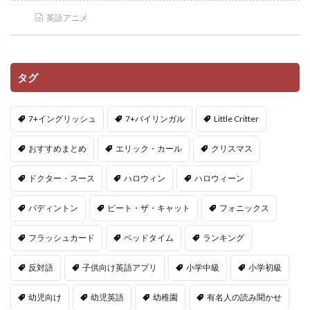
英語アニメ
タグ
7+イングリッシュ
7+バイリンガル
Little Critter
おすすめまとめ
エリック・カール
クリスマス
ドクター・スース
ハロウィン
ハロウィーン
パディントン
ピート・ザ・キャット
フォニックス
フラッシュカード
ベッドタイム
ランキング
反対語
子供向け英語アプリ
小学中級
小学初級
幼児向け
幼児英語
幼稚園
有名人の読み聞かせ