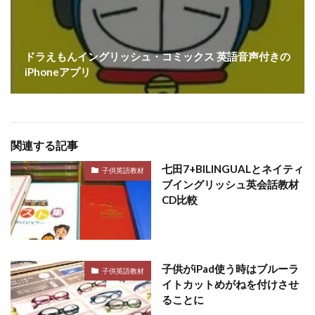
ドラえもんイングリッシュ・コミックス 英語音声付きの
iPhoneアプリ
関連する記事
七田7+BILINGUALとネイティ
子供英語教材
ブイングリッシュ英会話教材
CD比較
子供がiPad使う時はブルーラ
子供英語教材
イトカットめがねを付けさせ
ることに